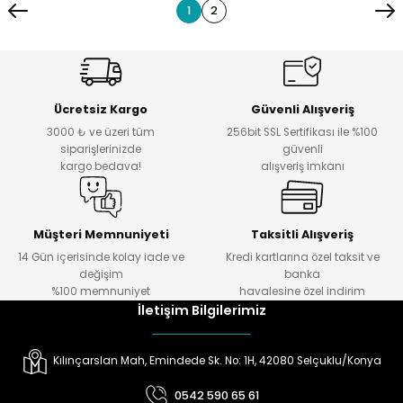
1
2
Ücretsiz Kargo
Güvenli Alışveriş
3000 ₺ ve üzeri tüm
256bit SSL Sertifikası ile %100
siparişlerinizde
güvenli
kargo bedava!
alışveriş imkanı
Müşteri Memnuniyeti
Taksitli Alışveriş
14 Gün içerisinde kolay iade ve
Kredi kartlarına özel taksit ve
değişim
banka
%100 memnuniyet
havalesine özel indirim
İletişim Bilgilerimiz
Kılınçarslan Mah, Emindede Sk. No: 1H, 42080 Selçuklu/Konya
0542 590 65 61