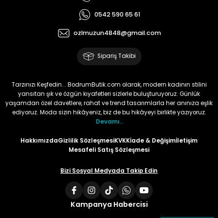
0542 590 65 61
ozlmuzun4848@gmail.com
Sipariş Takibi
Tarzınızı Keşfedin... BodrumButik.com olarak, modern kadının stilini
yansıtan şık ve özgün kıyafetleri sizlerle buluşturuyoruz. Günlük
yaşamdan özel davetlere, rahat ve trend tasarımlarla her anınıza eşlik
ediyoruz. Moda sizin hikâyeniz, biz de bu hikâyeyi birlikte yazıyoruz.
Devamı..
Hakkımızda
Gizlilik Sözleşmesi
KVKK
İade & Değişim
İletişim
Mesafeli Satış Sözleşmesi
Bizi Sosyal Medyada Takip Edin
Kampanya Habercisi