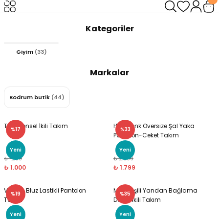
Geri Dön
Geri Dön
Kategoriler
Giyim
(33)
Markalar
Bodrum butik
(44)
Tera Tensel İkili Takım
Haki Renk Oversize Şal Yaka
%17
%33
Pantolon-Ceket Takım
Yeni
Yeni
₺ 1.200
₺ 2.699
₺ 1.000
₺ 1.799
Vatkalı Bluz Lastikli Pantolon
Mint Yeşili Yandan Bağlama
%19
%35
Takım
Detay İkili Takım
Yeni
Yeni