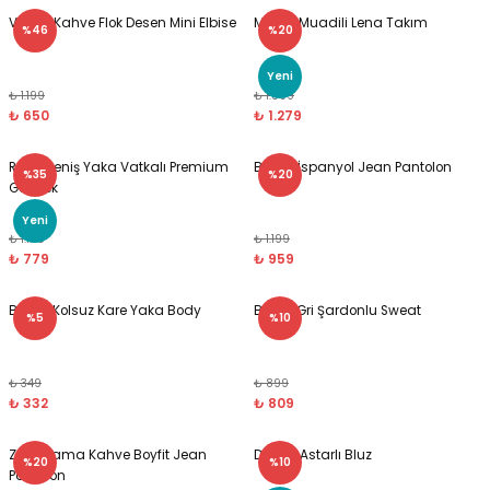
Velora Kahve Flok Desen Mini Elbise
Marka Muadili Lena Takım
%46
%20
Yeni
₺ 1.199
₺ 1.599
₺ 650
₺ 1.279
Retro Geniş Yaka Vatkalı Premium
Beyaz İspanyol Jean Pantolon
%35
%20
Gömlek
Yeni
₺ 1.199
₺ 1.199
₺ 779
₺ 959
Beyaz Kolsuz Kare Yaka Body
Bymn Gri Şardonlu Sweat
%5
%10
₺ 349
₺ 899
₺ 332
₺ 809
Zra Yıkama Kahve Boyfit Jean
Dantel Astarlı Bluz
%20
%10
Pantolon