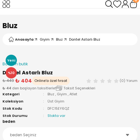
Geri Dön
Geri Dön
Bluz
Anasayfa
Giyim
Bluz
Dantel Astarlı Bluz
Yeni
Bodrum butik
Dantel Astarlı Bluz
%10
₺ 404
₺ 449
Online'a özel fırsat
(0) Yorum
₺ 44
den başlayan taksitlerle!
Taksit Seçenekleri
Kategori
Bluz
,
Giyim
,
Atlet
Koleksiyon
Üst Giyim
Stok Kodu
DFC15EY6QZ
Stok Durumu
Stokta var
beden