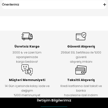
Önerileriniz
Ücretsiz Kargo
Güvenli Alışveriş
3000 ₺ ve üzeri tüm
256bit SSL Sertifikası ile %100
siparişlerinizde
güvenli
kargo bedava!
alışveriş imkanı
Müşteri Memnuniyeti
Taksitli Alışveriş
14 Gün içerisinde kolay iade ve
Kredi kartlarına özel taksit ve
değişim
banka
%100 memnuniyet
havalesine özel indirim
İletişim Bilgilerimiz