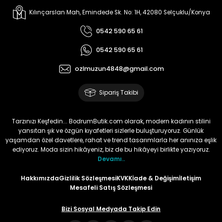
Kılınçarslan Mah, Emindede Sk. No: 1H, 42080 Selçuklu/Konya
0542 590 65 61
0542 590 65 61
ozlmuzun4848@gmail.com
Sipariş Takibi
Tarzınızı Keşfedin... BodrumButik.com olarak, modern kadının stilini
yansıtan şık ve özgün kıyafetleri sizlerle buluşturuyoruz. Günlük
yaşamdan özel davetlere, rahat ve trend tasarımlarla her anınıza eşlik
ediyoruz. Moda sizin hikâyeniz, biz de bu hikâyeyi birlikte yazıyoruz.
Devamı..
Hakkımızda
Gizlilik Sözleşmesi
KVKK
İade & Değişim
İletişim
Mesafeli Satış Sözleşmesi
Bizi Sosyal Medyada Takip Edin