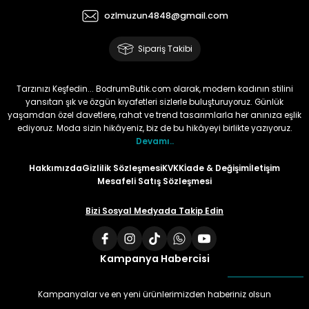
ozlmuzun4848@gmail.com
Sipariş Takibi
Tarzınızı Keşfedin... BodrumButik.com olarak, modern kadının stilini
yansıtan şık ve özgün kıyafetleri sizlerle buluşturuyoruz. Günlük
yaşamdan özel davetlere, rahat ve trend tasarımlarla her anınıza eşlik
ediyoruz. Moda sizin hikâyeniz, biz de bu hikâyeyi birlikte yazıyoruz.
Devamı..
Hakkımızda
Gizlilik Sözleşmesi
KVKK
İade & Değişim
İletişim
Mesafeli Satış Sözleşmesi
Bizi Sosyal Medyada Takip Edin
Kampanya Habercisi
Kampanyalar ve en yeni ürünlerimizden haberiniz olsun