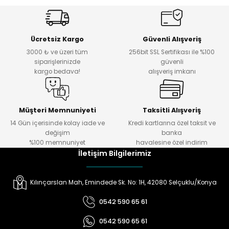
Ücretsiz Kargo
Güvenli Alışveriş
3000 ₺ ve üzeri tüm
256bit SSL Sertifikası ile %100
siparişlerinizde
güvenli
kargo bedava!
alışveriş imkanı
Müşteri Memnuniyeti
Taksitli Alışveriş
14 Gün içerisinde kolay iade ve
Kredi kartlarına özel taksit ve
değişim
banka
%100 memnuniyet
havalesine özel indirim
İletişim Bilgilerimiz
Kılınçarslan Mah, Emindede Sk. No: 1H, 42080 Selçuklu/Konya
0542 590 65 61
0542 590 65 61