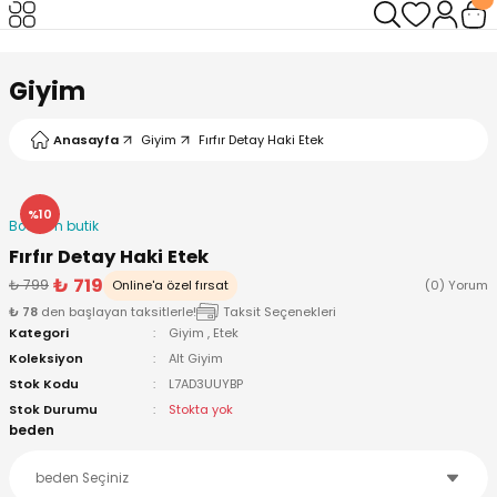
Geri Dön
Geri Dön
Giyim
Anasayfa
Giyim
Fırfır Detay Haki Etek
%10
Bodrum butik
Fırfır Detay Haki Etek
₺ 719
₺ 799
Online'a özel fırsat
(0) Yorum
₺ 78
den başlayan taksitlerle!
Taksit Seçenekleri
Kategori
Giyim
,
Etek
Koleksiyon
Alt Giyim
Stok Kodu
L7AD3UUYBP
Stok Durumu
Stokta yok
beden