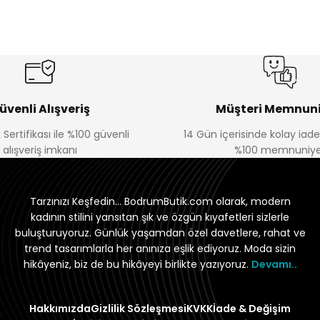
üvenli Alışveriş
Müşteri Memnuni
 Sertifikası ile %100 güvenli
14 Gün içerisinde kolay iad
alışveriş imkanı
%100 memnuniye
Tarzınızı Keşfedin... BodrumButik.com olarak, modern
kadının stilini yansıtan şık ve özgün kıyafetleri sizlerle
buluşturuyoruz. Günlük yaşamdan özel davetlere, rahat ve
trend tasarımlarla her anınıza eşlik ediyoruz. Moda sizin
hikâyeniz, biz de bu hikâyeyi birlikte yazıyoruz.
Devamı..
Hakkımızda
Gizlilik Sözleşmesi
KVKK
İade & Değişim