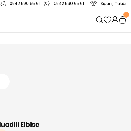
0542 590 65 61
0542 590 65 61
Sipariş Takibi
uadili Elbise