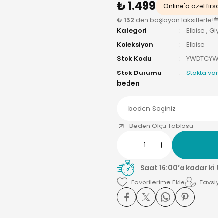
₺ 1.499
Online'a özel fırs
₺ 162
den başlayan taksitlerle!
Kategori
Elbise
,
Gi
Koleksiyon
Elbise
Stok Kodu
YWDTCYW
Stok Durumu
Stokta var
beden
Beden Ölçü Tablosu
Saat 16:00’a kadar ki
Tavsiy