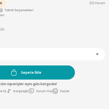
at
(0) Yorum
Taksit Seçenekleri
yim
ZL1
Sepete Ekle
 tüm siparişler aynı gün kargoda!
e Et
Karşılaştır
Yorum Yaz
Yazdır