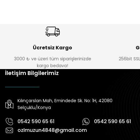
Ücretsiz Kargo
G
3000 ₺ ve üzeri tüm siparişlerinizde
256bit SSL
kargo bedava!
İletişim Bilgilerimiz
Kılınçarslan Mah, Emindede Sk. No: 1H, 42080
Selçuklu/Konya
0542 590 65 61
0542 590 65 61
ozlmuzun4848@gmail.com