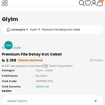
Geri Dön
Geri Dön
Giyim
Anasayfa
Giyim
Premium File Detay Kot Ceket
Yeni
Bodrum butik
Premium File Detay Kot Ceket
₺ 2.199
Online'a özel fırsat
(0) Yorum
₺ 237
den başlayan taksitlerle!
Taksit Seçenekleri
Kategori
Giyim
,
Ceket
Koleksiyon
Dış Giyim
Stok Kodu
VWDP8SF4ZG
Stok Durumu
Stokta var
beden