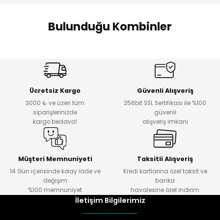
Bulunduğu Kombinler
Premium File Detay Kot Ceket
Yeni
Ücretsiz Kargo
Güvenli Alışveriş
₺ 2.199
3000 ₺ ve üzeri tüm
256bit SSL Sertifikası ile %100
siparişlerinizde
güvenli
kargo bedava!
alışveriş imkanı
Müşteri Memnuniyeti
Taksitli Alışveriş
14 Gün içerisinde kolay iade ve
Kredi kartlarına özel taksit ve
değişim
banka
%100 memnuniyet
havalesine özel indirim
İletişim Bilgilerimiz