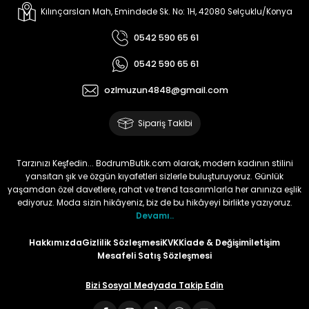
Kılınçarslan Mah, Emindede Sk. No: 1H, 42080 Selçuklu/Konya
0542 590 65 61
0542 590 65 61
ozlmuzun4848@gmail.com
Sipariş Takibi
Tarzınızı Keşfedin... BodrumButik.com olarak, modern kadının stilini
yansıtan şık ve özgün kıyafetleri sizlerle buluşturuyoruz. Günlük
yaşamdan özel davetlere, rahat ve trend tasarımlarla her anınıza eşlik
ediyoruz. Moda sizin hikâyeniz, biz de bu hikâyeyi birlikte yazıyoruz.
Devamı..
Hakkımızda
Gizlilik Sözleşmesi
KVKK
İade & Değişim
İletişim
Mesafeli Satış Sözleşmesi
Bizi Sosyal Medyada Takip Edin