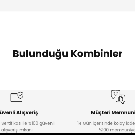
Bulunduğu Kombinler
lsuz İçi Astar Bluz
Yanları Drape Marka Model Bluz
Pullu Fi
Yeni
₺ 449
₺ 799
üvenli Alışveriş
Müşteri Memnuni
 Sertifikası ile %100 güvenli
14 Gün içerisinde kolay iad
alışveriş imkanı
%100 memnuniye