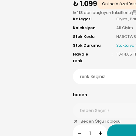
₺ 1.099
Online'a özel fırs
₺ 118
den başlayan taksitlerle!
Kategori
Giyim
,
Pa
Koleksiyon
Alt Giyim
Stok Kodu
NA6QTW8
Stok Durumu
Stokta var
Havale
1.044,05 T
renk
beden
Beden Ölçü Tablosu