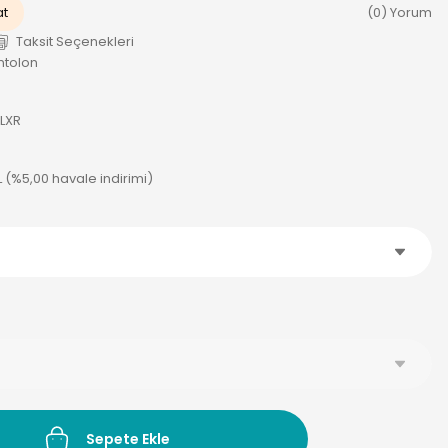
at
(0) Yorum
Taksit Seçenekleri
ntolon
LXR
L (%5,00 havale indirimi)
Sepete Ekle