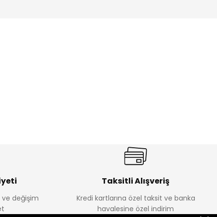
Tükendi
le Asimetrik Bluz
yeti
Taksitli Alışveriş
e ve değişim
Kredi kartlarına özel taksit ve banka
t
havalesine özel indirim