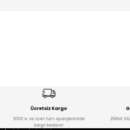
Premium Tensel Beli Lastikli Pantolon
Pullu Asimetrik Bel Ko
Yeni
Yeni
₺ 1.099
₺ 990
Ücretsiz Kargo
G
3000 ₺ ve üzeri tüm siparişlerinizde
256bit SSL
kargo bedava!