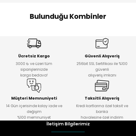
Bulunduğu Kombinler
Zra Jean Etek -kot mavi
Pullu Asimetrik Bel Kolsuz İçi Astar Bluz
Yeni
Yeni
Ücretsiz Kargo
Güvenli Alışveriş
₺ 959
₺ 990
3000 ₺ ve üzeri tüm
256bit SSL Sertifikası ile %100
Yanları Drape Marka Model Bluz
Sandy Degaje Yaka Bluz
Yeni
Yeni
siparişlerinizde
güvenli
kargo bedava!
alışveriş imkanı
₺ 449
₺ 549
Müşteri Memnuniyeti
Taksitli Alışveriş
14 Gün içerisinde kolay iade ve
Kredi kartlarına özel taksit ve
değişim
banka
%100 memnuniyet
havalesine özel indirim
İletişim Bilgilerimiz