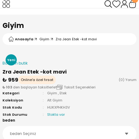
Geri Dön
Geri Dön
Giyim
Anasayfa
Giyim
Zra Jean Etek -kot mavi
Yeni
Bodrum butik
Zra Jean Etek -kot mavi
₺ 959
Online'a özel fırsat
(0) Yorum
₺ 103
den başlayan taksitlerle!
Taksit Seçenekleri
Kategori
Giyim
,
Etek
Koleksiyon
Alt Giyim
Stok Kodu
HUKXPHKH3V
Stok Durumu
Stokta var
beden