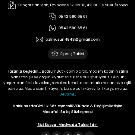
Kılınçarslan Mah, Emindede Sk. No: 1H, 42080 Selçuklu/Konya
0542 590 65 61
0542 590 65 61
ozlmuzun4848@gmail.com
Sipariş Takibi
Tarzınızı Keşfedin... BodrumButik.com olarak, modern kadının stilini
yansıtan şık ve özgün kıyafetleri sizlerle buluşturuyoruz. Günlük
yaşamdan özel davetlere, rahat ve trend tasarımlarla her anınıza eşlik
ediyoruz. Moda sizin hikâyeniz, biz de bu hikâyeyi birlikte yazıyoruz.
Devamı..
Hakkımızda
Gizlilik Sözleşmesi
KVKK
İade & Değişim
İletişim
Mesafeli Satış Sözleşmesi
Bizi Sosyal Medyada Takip Edin