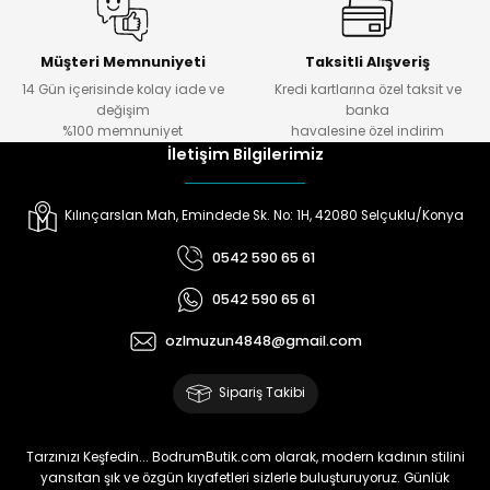
Müşteri Memnuniyeti
Taksitli Alışveriş
14 Gün içerisinde kolay iade ve
Kredi kartlarına özel taksit ve
değişim
banka
%100 memnuniyet
havalesine özel indirim
İletişim Bilgilerimiz
Kılınçarslan Mah, Emindede Sk. No: 1H, 42080 Selçuklu/Konya
0542 590 65 61
0542 590 65 61
ozlmuzun4848@gmail.com
Sipariş Takibi
Tarzınızı Keşfedin... BodrumButik.com olarak, modern kadının stilini
yansıtan şık ve özgün kıyafetleri sizlerle buluşturuyoruz. Günlük