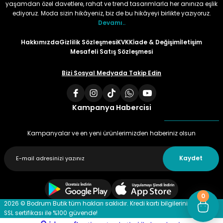
yaşamdan özel davetlere, rahat ve trend tasarımlarla her anınıza eşlik
ediyoruz. Moda sizin hikâyeniz, biz de bu hikâyeyi birlikte yazıyoruz.
Devamı..
Hakkımızda
Gizlilik Sözleşmesi
KVKK
İade & Değişim
İletişim
Mesafeli Satış Sözleşmesi
Bizi Sosyal Medyada Takip Edin
Kampanya Habercisi
Kampanyalar ve en yeni ürünlerimizden haberiniz olsun
Kaydet
0
2026 © Bodrum Butik tüm hakları saklıdır. Kredi kartı bilgileriniz 256 bit
SSL sertifikası ile %100 güvende!