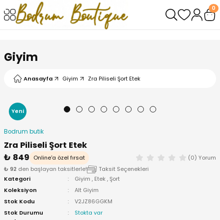
0
Geri Dön
Geri Dön
Giyim
Anasayfa
Giyim
Zra Piliseli Şort Etek
Yeni
Bodrum butik
Zra Piliseli Şort Etek
₺ 849
Online'a özel fırsat
(0) Yorum
₺ 92
den başlayan taksitlerle!
Taksit Seçenekleri
Kategori
Giyim
,
Etek
,
Şort
Koleksiyon
Alt Giyim
Stok Kodu
V2JZ86GGKM
Stok Durumu
Stokta var