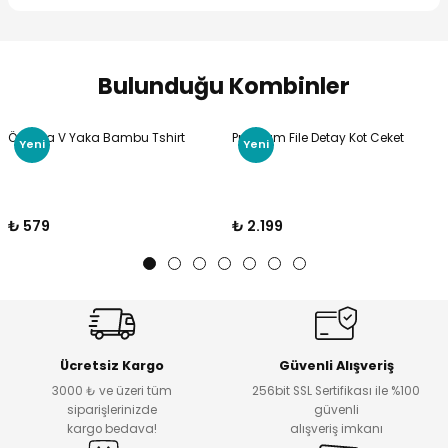
Bulunduğu Kombinler
Ön Arka V Yaka Bambu Tshirt
Premium File Detay Kot Ceket
Yeni
Yeni
₺ 579
₺ 2.199
Ücretsiz Kargo
Güvenli Alışveriş
3000 ₺ ve üzeri tüm
256bit SSL Sertifikası ile %100
siparişlerinizde
güvenli
kargo bedava!
alışveriş imkanı